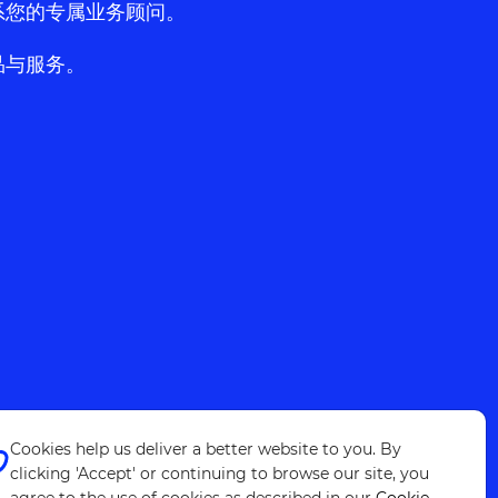
系您的专属业务顾问。
品与服务。
Cookies help us deliver a better website to you. By
clicking 'Accept' or continuing to browse our site, you