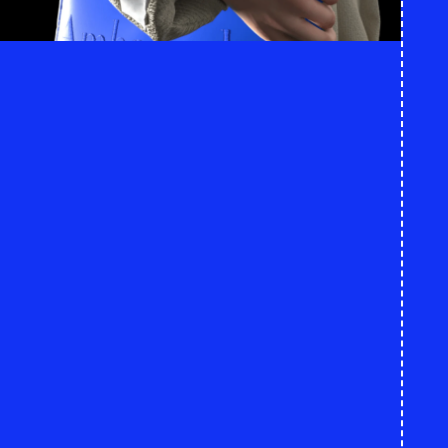
AI In Fashion: From C
Ideas
To Production-Ready